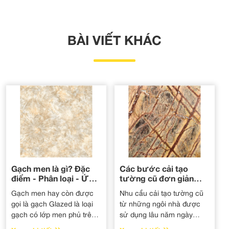
BÀI VIẾT KHÁC
Gạch men là gì? Đặc
Các bước cải tạo
điểm - Phân loại - Ứng
tường cũ đơn giản
dụng của gạch men
nhanh chóng
Gạch men hay còn được
Nhu cầu cải tạo tường cũ
gọi là gạch Glazed là loại
từ những ngôi nhà được
gạch có lớp men phủ trên
sử dụng lâu năm ngày
bề mặt và phần xương của
càng tăng. Các bức tường