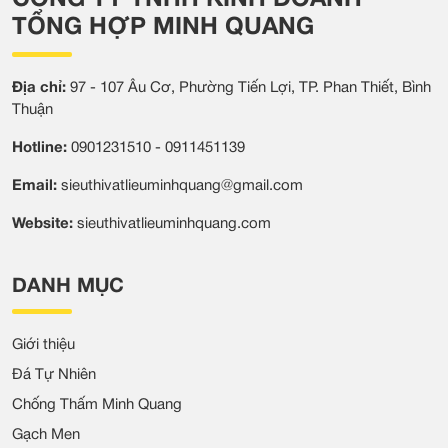
độ cứng tốt…Nếu bạn
người cùng biết cũng như
đang quan tâm tìm hiểu
gợi ý một số loại chống
TỔNG HỢP MINH QUANG
các loại đá để trang trí nội
thấm được đánh giá cao
thất, hãy cùng tìm hiểu
và tin dùng hiện nay.
thêm trong bài viết dưới
Địa chỉ:
97 - 107 Âu Cơ, Phường Tiến Lợi, TP. Phan Thiết, Bình
đây.
Thuận
Hotline:
0901231510 - 0911451139
Email:
sieuthivatlieuminhquang@gmail.com
Website:
sieuthivatlieuminhquang.com
DANH MỤC
Giới thiệu
Đá Tự Nhiên
Chống Thấm Minh Quang
Gạch Men