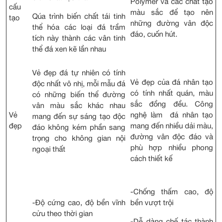
Polymer và các chất tạo
cấu
màu sắc để tạo nên
Qúa trình biến chất tái tinh
tạo
những đường vân độc
thể hóa các loại đá trầm
đáo, cuốn hút.
tích này thành các vân tinh
thể đá xen kẽ lần nhau
Vẻ đẹp đá tự nhiên có tính
Vẻ đẹp của đá nhân tạo
độc nhất vô nhị, mỗi mẫu đá
có tính nhất quán, màu
có những biến thể đường
sắc đồng đều. Công
vân màu sắc khác nhau
Vẻ
nghệ làm đá nhân tạo
mang đến sự sáng tạo độc
đẹp
mang đến nhiều dải màu,
đáo không kém phần sang
đường vân độc đáo và
trọng cho không gian nội
phù hợp nhiều phong
ngoại thất
cách thiết kế
-Chống thấm cao, độ
-Độ cứng cao, độ bền vĩnh
bền vượt trội
cửu theo thời gian