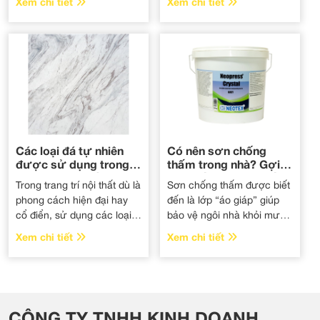
Xem chi tiết
Xem chi tiết
viên gạch. Gạch được làm
sau một thời gian sử dụng
từ nhiều nguyên liệu khác
sẽ dễ bị xuống cấp, gây
nhau có thể kể tới đất sét,
biến đổi, không còn đảm
cao lanh, thạch cao kết
bảo được sự an toàn và
hợp với các chất phụ gia
mất thẩm mỹ.
để mang đến sản phẩm đa
dạng cho người sử dụng.
Các loại đá tự nhiên
Có nên sơn chống
được sử dụng trong
thấm trong nhà? Gợi ý
trang trí nội thất
một số loại sơn chống
Trong trang trí nội thất dù là
Sơn chống thấm được biết
thấm được đánh giá
phong cách hiện đại hay
đến là lớp “áo giáp” giúp
cao
cổ điển, sử dụng các loại
bảo vệ ngôi nhà khỏi mưa
đá tự nhiên luôn là lựa
nắng. Nhiều người liên hệ
Xem chi tiết
Xem chi tiết
chọn không thể thiếu của
đến chúng tôi với một băn
các nhà thiết kế, sản xuất.
khoăn lớn, “liệu có nên sơn
Đá tự nhiên sở hữu những
chống thấm trong nhà?”
ưu điểm vượt trội như
Bài viết sau, chúng tôi sẽ
chống trượt, độ bền cao,
giải đáp chi tiết để mọi
CÔNG TY TNHH KINH DOANH