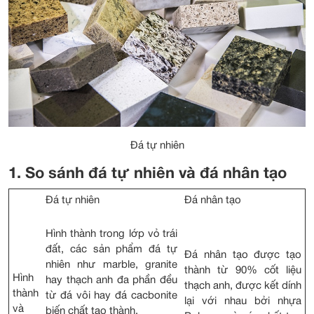
Đá tự nhiên
1. So sánh đá tự nhiên và đá nhân tạo
Đá tự nhiên
Đá nhân tạo
Hình thành trong lớp vỏ trái
đất, các sản phẩm đá tự
Đá nhân tạo được tạo
nhiên như marble, granite
thành từ 90% cốt liệu
Hình
hay thạch anh đa phần đều
thạch anh, được kết dính
thành
từ đá vôi hay đá cacbonite
lại với nhau bởi nhựa
và
biến chất tạo thành.