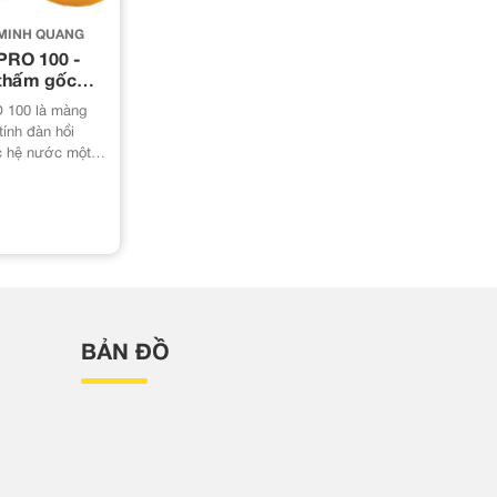
MINH QUANG
RO 100 -
thấm gốc
100 là màng
tính đàn hồi
ic hệ nước một
 sàng để sử
̉ dạng lỏng.
100 gồm nhựa
g và các phụ
 khi hoá cứng tạo
vệ đàn hồi,
u quả trong thời
khả năng bám
́t các bề mặt và
BẢN ĐỒ
́m tuyệt vời.