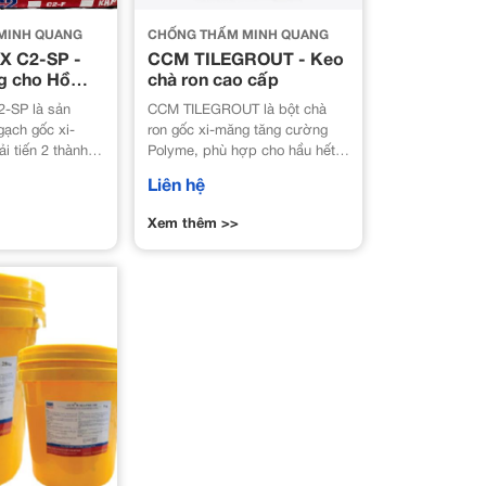
MINH QUANG
CHỐNG THẤM MINH QUANG
X C2-SP -
CCM TILEGROUT - Keo
g cho Hồ
chà ron cao cấp
2-SP là sản
CCM TILEGROUT là bột chà
ạch gốc xi-
ron gốc xi-măng tăng cường
 tiến 2 thành
Polyme, phù hợp cho hầu hết
các loại gạch ốp lát, gạch trang
Liên hệ
ật của vữa dán
trí, các loại đá ốp lát nguồn gốc
 vữa dán gạch
tự nhiên và nhân tạo đang có
Xem thêm >>
eo TCVN 7899-
trên thị trường.
07:2004).