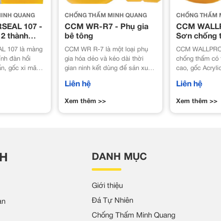
INH QUANG
CHỐNG THẤM MINH QUANG
CHỐNG THẤM 
SEAL 107 -
CCM WR-R7 - Phụ gia
CCM WALLP
2 thành
bê tông
Sơn chống 
 măng
Acrylic
 107 là màng
CCM WR R-7 là một loại phụ
CCM WALLPRO 
ính đàn hồi
gia hóa dẻo và kéo dài thời
chống thấm có 
ần, gốc xi măng
gian ninh kết dùng để sản xuất
cao, gốc Acryl
h phần A gốc
bê tông chất lượng cao.
thành phần, sẵn
Liên hệ
Liên hệ
nh dạng lỏng và
dụng, thi công ơ
 hỗn hợp xi
CCM WALLPRO 
Xem thêm >>
Xem thêm >>
u chọn lọc. Khi
dẻo chuyên dụn
y trộn với nhau
gia thích hợp,
a lỏng, mịn cho
thành màng bảo 
m và bám dính
chống thấm hiệ
ê tông.
gian dài cùng 
dính với hầu hê
NH
DANH MỤC
kháng tia cực ti
Giới thiệu
Đá Tự Nhiên
an
Chống Thấm Minh Quang