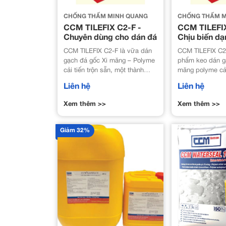
CHỐNG THẤM MINH QUANG
CHỐNG THẤM M
CCM TILEFIX C2-F -
CCM TILEFIX
Chuyên dùng cho dán đá
Chịu biến d
ngang
CCM TILEFIX C2-F là vữa dán
CCM TILEFIX C2
gạch đá gốc Xi măng – Polyme
phẩm keo dán g
cải tiến trộn sẵn, một thành
măng polyme cải
phần, chuyên dùng để dán
ốp/lát gạch, đá 
Liên hệ
Liên hệ
gạch đá.
tường, bề mặt s
hoặc đã cán vữ
Xem thêm >>
Xem thêm >>
Giảm 32%