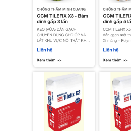
CHỐNG THẤM MINH QUANG
CHỐNG THẤM M
CCM TILEFIX X3 - Bám
CCM TILEFI
dính gấp 3 lần
dính gấp 5 l
KEO (VỮA) DÁN GẠCH
CCM TILEFIX X5 
CHUYÊN DÙNG CHO ỐP VÀ
dán gạch một th
LÁT KHU VỰC NỘI THẤT KHÔ
Xi măng – Polym
RÁO, BÁN NGOẠI THẤT
Tương thích với
Liên hệ
Liên hệ
TCVN 7899-1:20
13007-1: 2004).
Xem thêm >>
Xem thêm >>