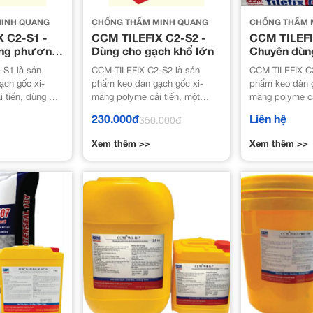
INH QUANG
CHỐNG THẤM MINH QUANG
CHỐNG THẤM 
 C2-S1 -
CCM TILEFIX C2-S2 -
CCM TILEFI
ạng phương
Dùng cho gạch khổ lớn
Chuyên dùn
bơi
-S1 là sản
CCM TILEFIX C2-S2 là sản
CCM TILEFIX C
ạch gốc xi-
phẩm keo dán gạch gốc xi-
phẩm keo dán g
 tiến, dùng để
măng polyme cải tiến, một
măng polyme cải
trên bề mặt
thành phần, với độ bám dính
phần. Sản phẩm đáp ứng các
230.000đ
Liên hệ
350.000đ
àn bê tông
cực cao.
yêu cầu kỹ thu
a.
gạch cấp C2 –
Xem thêm >>
Xem thêm >>
gốc xi măng th
1:2008 (ISO 130