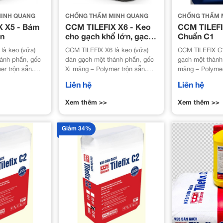
INH QUANG
CHỐNG THẤM MINH QUANG
CHỐNG THẤM 
X X5 - Bám
CCM TILEFIX X6 - Keo
CCM TILEFI
ần
cho gạch khổ lớn, gạch
Chuẩn C1
chồng gạch
là keo (vữa)
CCM TILEFIX X6 là keo (vữa)
CCM TILEFIX C
ành phần, gốc
dán gạch một thành phần, gốc
gạch một thành
er trộn sẵn.
Xi măng – Polymer trộn sẵn.
măng – Polymer
 tiêu chuẩn của
Tương thích với tiêu chuẩn của
Tương thích vớ
Liên hệ
Liên hệ
08 (hoặc ISO
TCVN 7899-1:2008 (hoặc ISO
TCVN 7899-1:2
13007-1: 2004).
13007-1: 2004).
Xem thêm >>
Xem thêm >>
Giảm 34%