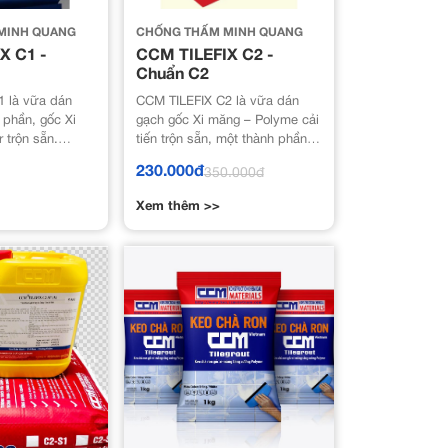
MINH QUANG
CHỐNG THẤM MINH QUANG
X C1 -
CCM TILEFIX C2 -
Chuẩn C2
1 là vữa dán
CCM TILEFIX C2 là vữa dán
 phần, gốc Xi
gạch gốc Xi măng – Polyme cải
 trộn sẵn.
tiến trộn sẵn, một thành phần.
i tiêu chuẩn của
Sản phẩm đáp ứng các yêu
230.000đ
350.000đ
008 (hoặc ISO
cầu kỹ thuật của vữa dán gạch
cấp C2 – vữa dán gạch gốc xi
Xem thêm >>
măng cao cấp theo TCVN 7899-
1:2008 (hoặc ISO 13007-1 :
2004).