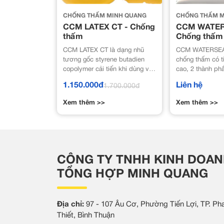
CHỐNG THẤM MINH QUANG
CHỐNG THẤM M
CCM LATEX CT - Chống
CCM WATER
thấm
Chống thấm 
phần gốc xi
CCM LATEX CT là dạng nhũ
CCM WATERSEAL
tương gốc styrene butadien
chống thấm có t
copolymer cải tiến khi dùng với
cao, 2 thành ph
xi măng hoặc với hỗn hợp cát
– polymer. Thàn
1.150.000đ
Liên hệ
1.700.000đ
– xi măng sẽ tạo thành màng
polymer biến tí
có khả năng chống thấm và
thành phần B là
Xem thêm >>
Xem thêm >>
bám dính rất tốt.
măng với cốt liệ
2 thành phần nà
sẽ tạo thành vữ
màng chống thấ
tốt cho vữa và b
CÔNG TY TNHH KINH DOA
TỔNG HỢP MINH QUANG
Địa chỉ:
97 - 107 Âu Cơ, Phường Tiến Lợi, TP. Ph
Thiết, Bình Thuận