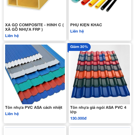
XÀ GỒ COMPOSITE - HÌNH C (
PHỤ KIỆN KHÁC
XÀ GỒ NHỰA FRP )
Liên hệ
Liên hệ
Giảm 30%
Tôn nhựa PVC ASA cách nhiệt
Tôn nhựa giả ngói ASA PVC 4
lớp
Liên hệ
130.000đ