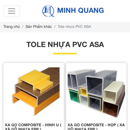
MINH QUANG
Trang chủ
Sản Phẩm khác
Tole nhựa PVC ASA
TOLE NHỰA PVC ASA
XÀ GỒ COMPOSITE - HÌNH U (
XÀ GỒ COMPOSITE - HỘP ( XÀ
XÀ GỒ NHỰA FRP )
GỒ NHỰA FRP )