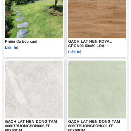
Phiến đá bóc xanh
GẠCH LÁT NỀN ROYAL
CPCN02 60×60 LOẠI 1
Liên hệ
Liên hệ
GẠCH LÁT NỀN ĐỒNG TÂM
GẠCH LÁT NỀN ĐỒNG TÂM
6060TRUONGSON002-FP
6060TRUONGSON002-FF
60X60CM
60X60CM