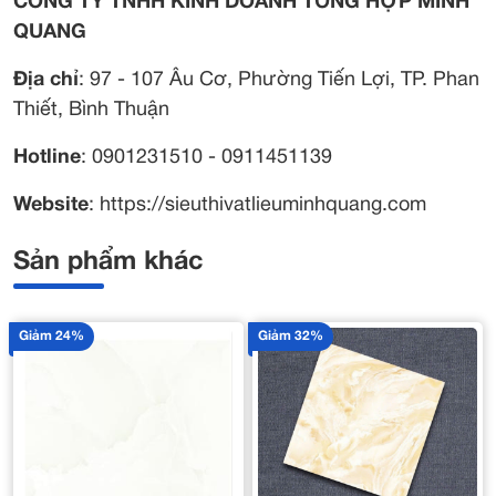
CÔNG TY TNHH KINH DOANH TỔNG HỢP MINH
QUANG
Địa chỉ
: 97 - 107 Âu Cơ, Phường Tiến Lợi, TP. Phan
Thiết, Bình Thuận
Hotline
: 0901231510 - 0911451139
Website
: https://sieuthivatlieuminhquang.com
Sản phẩm khác
Giảm 24%
Giảm 32%