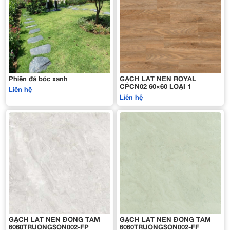
Phiến đá bóc xanh
GẠCH LÁT NỀN ROYAL
CPCN02 60×60 LOẠI 1
Liên hệ
Liên hệ
GẠCH LÁT NỀN ĐỒNG TÂM
GẠCH LÁT NỀN ĐỒNG TÂM
6060TRUONGSON002-FP
6060TRUONGSON002-FF