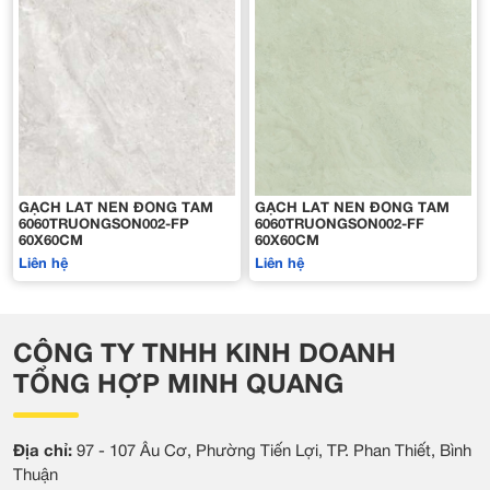
GẠCH LÁT NỀN ĐỒNG TÂM
GẠCH LÁT NỀN ĐỒNG TÂM
6060TRUONGSON002-FP
6060TRUONGSON002-FF
60X60CM
60X60CM
Liên hệ
Liên hệ
CÔNG TY TNHH KINH DOANH
TỔNG HỢP MINH QUANG
Địa chỉ:
97 - 107 Âu Cơ, Phường Tiến Lợi, TP. Phan Thiết, Bình
Thuận